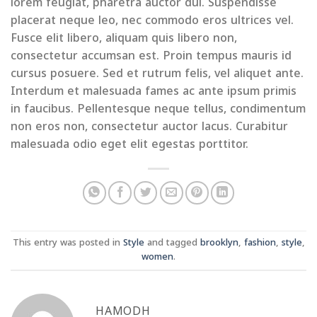
lorem feugiat, pharetra auctor dui. Suspendisse
placerat neque leo, nec commodo eros ultrices vel.
Fusce elit libero, aliquam quis libero non,
consectetur accumsan est. Proin tempus mauris id
cursus posuere. Sed et rutrum felis, vel aliquet ante.
Interdum et malesuada fames ac ante ipsum primis
in faucibus. Pellentesque neque tellus, condimentum
non eros non, consectetur auctor lacus. Curabitur
malesuada odio eget elit egestas porttitor.
This entry was posted in
Style
and tagged
brooklyn
,
fashion
,
style
,
women
.
HAMODH