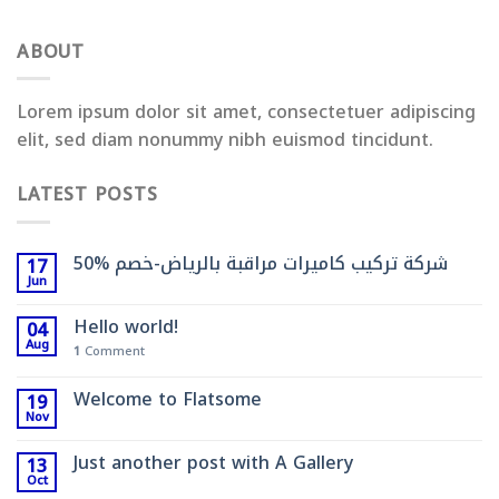
ABOUT
Lorem ipsum dolor sit amet, consectetuer adipiscing
elit, sed diam nonummy nibh euismod tincidunt.
LATEST POSTS
شركة تركيب كاميرات مراقبة بالرياض-خصم %50
17
Jun
Hello world!
04
Aug
1
Comment
Welcome to Flatsome
19
Nov
Just another post with A Gallery
13
Oct