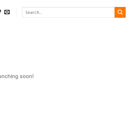
Search
for:
aunching soon!