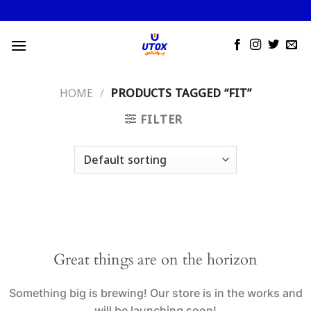
Skip
to
content
HOME
/
PRODUCTS TAGGED “FIT”
FILTER
Great things are on the horizon
Something big is brewing! Our store is in the works and
will be launching soon!