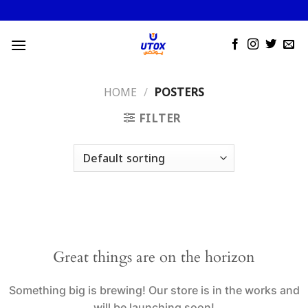
Skip
to
content
HOME
/
POSTERS
FILTER
Great things are on the horizon
Something big is brewing! Our store is in the works and
will be launching soon!