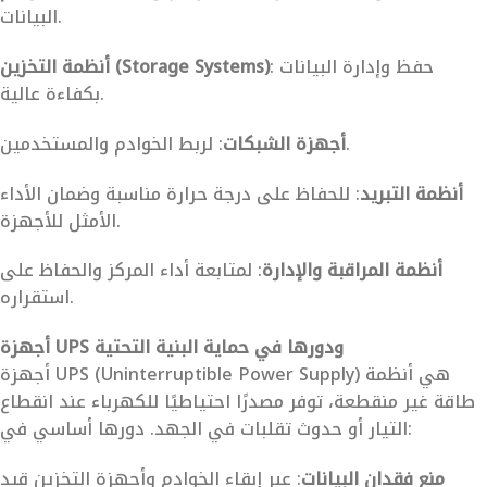
البيانات.
: حفظ وإدارة البيانات
أنظمة التخزين (Storage Systems)
بكفاءة عالية.
: لربط الخوادم والمستخدمين.
أجهزة الشبكات
أنظمة التبريد
: للحفاظ على درجة حرارة مناسبة وضمان الأداء
الأمثل للأجهزة.
أنظمة المراقبة والإدارة
: لمتابعة أداء المركز والحفاظ على
استقراره.
أجهزة UPS ودورها في حماية البنية التحتية
أجهزة UPS (Uninterruptible Power Supply) هي أنظمة
طاقة غير منقطعة، توفر مصدرًا احتياطيًا للكهرباء عند انقطاع
التيار أو حدوث تقلبات في الجهد. دورها أساسي في:
منع فقدان البيانات
: عبر إبقاء الخوادم وأجهزة التخزين قيد