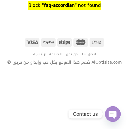
Block
"faq-accordian"
not found
اتصل بنا
من نحن
الصفحة الرئيسية
© صُمم هذا الموقع بكل حب وإبداع من فريق AiOptisite.com
Contact us
OPEN