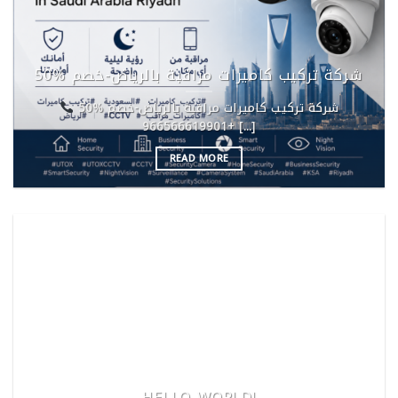
شركة تركيب كاميرات مراقبة بالرياض-خصم %50
شركة تركيب كاميرات مراقبة بالرياض-خصم %50
+966566619901 [...]
READ MORE
HELLO WORLD!